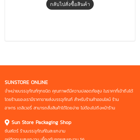
กลับไปสั่งซื้อสินค้า
SUNSTORE ONLINE
จำหน่ายบรรจุภัณฑ์ทุกชนิด คุณภาพดี
มีความปลอดภัยสูง ในราคาที่เข้าถึงได้
โดยร้านของเรามีราคาขายส่งบรรจุภัณฑ์
สำหรับร้านค้าออนไลน์ ร้าน
อาหาร
เดลิเวอรี่ สามารถสั่งสินค้าได้โดยง่าย
ไม่ต้องไปถึงหน้าร้าน
Sun Store Packaging Shop
ซันสโตร์ ร้านบรรจุภัณฑ์ในสะแกงาม
อยู่ติดถนนสะแกงาม เยื้องกับซอยสะแกงาม 56