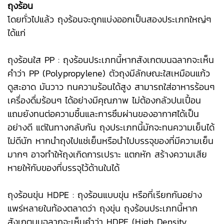
ถุงร้อน
โดยทั่วไปแล้ว ถุงร้อนจะถูกแบ่งออกเป็นสองประเภทใหญ่ๆ
ได้แก่
ถุงร้อนใส PP
: ถุงร้อนประเภทนี้หากสังเกตบนฉลากจะเห็น
คำว่า PP (Polypropylene) ตัวถุงมีลักษณะใสเหมือนแก้ว
ดูสะอาด มันวาว ทนความร้อนได้สูง สามารถใส่อาหารร้อนๆ
เครื่องดื่มร้อนๆ ได้อย่างมีคุณภาพ ไม่ต้องกลัวปนเปื้อน
แถมยังทนต่อความชื้นและการซึมผ่านของอากาศได้เป็น
อย่างดี แต่ในทางกลับกัน ถุงประเภทนี้มักจะทนความเย็นได้
ไม่ดีนัก หากนำถุงไปแช่เย็นหรือนำไปบรรจุของที่มีความเย็น
มากๆ อาจทำให้ถุงเกิดการเปราะ แตกหัก สร้างความเสีย
หายให้กับของที่บรรจุไว้ด้านในได้
ถุงร้อนขุ่น HDPE
: ถุงร้อนแบบขุ่น หรือที่เรียกกันอย่าง
แพร่หลายในท้องตลาดว่า ถุงขุ่น ถุงร้อนประเภทนี้หาก
สังเกตบนฉลากจะเห็นคำว่า HDPE (High Density