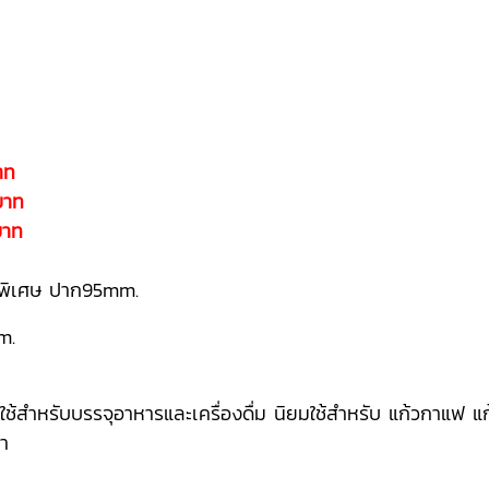
าท
บาท
บาท
่นพิเศษ ปาก95mm.
m.
สำหรับบรรจุอาหารและเครื่องดื่ม นิยมใช้สำหรับ แก้วกาแฟ แก
่า