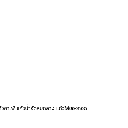
้วคาเฟ่ แก้วน้ำอัดลมกลาง แก้วใส่ของทอด