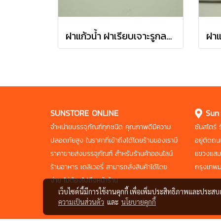
ฝาแก้วน้ำ ฝาเรียบเจาะรูกลม 95 mm. ขนาด 95x46.5 mm.
SUNSTORE ONLINE
Sun
จำหน่ายบรรจุภัณฑ์ทุกชนิด คุณภาพดี
มีความ
ซันสโตร์
ปลอดภัยสูง ในราคาที่เข้าถึงได้
โดยร้านของเรามี
อยู่ติดถ
ราคาขายส่งบรรจุภัณฑ์
สำหรับร้านค้าออนไลน์
แขวงแสม
ร้านอาหาร
เดลิเวอรี่ สามารถสั่งสินค้าได้โดย
กรุงเทพ
ง่าย
ไม่ต้องไปถึงหน้าร้าน
เว็บไซต์นี้มีการใช้งานคุกกี้ เพื่อเพิ่มประสิทธิภาพและประส
ความเป็นส่วนตัว
และ
นโยบายคุกกี้