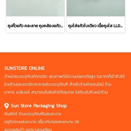
ถุงหิ้วแก้ว คละลาย ถุงคล้องแก้วปาก 95 mm
ถุงใส่แก้วใบเดียว เนื้อถุงใส LLDPE 4x14 นิ้ว
SUNSTORE ONLINE
จำหน่ายบรรจุภัณฑ์ทุกชนิด คุณภาพดี
มีความปลอดภัยสูง ในราคาที่เข้าถึงได้
โดยร้านของเรามีราคาขายส่งบรรจุภัณฑ์
สำหรับร้านค้าออนไลน์ ร้าน
อาหาร
เดลิเวอรี่ สามารถสั่งสินค้าได้โดยง่าย
ไม่ต้องไปถึงหน้าร้าน
Sun Store Packaging Shop
ซันสโตร์ ร้านบรรจุภัณฑ์ในสะแกงาม
อยู่ติดถนนสะแกงาม เยื้องกับซอยสะแกงาม 56
แขวงแสมดำ เขตบางขุนเทียน