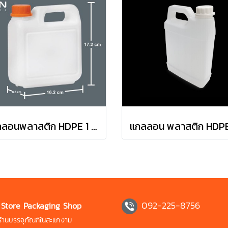
แกลลอนพลาสติก HDPE 1 ลิตร ทรง#0102 สีขาว | สีนม
092-225-8756
 Store Packaging Shop
 ร้านบรรจุภัณฑ์ในสะแกงาม