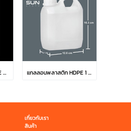
แกลลอน พลาสติก HDPE สีขาวโปร่ง ขนาด 1 ลิตร - พร้อมฝา
แกลลอนพลาสติก HDPE 1 ลิตร ทรง#0103 สีขาว
เกี่ยวกับเรา
สินค้า