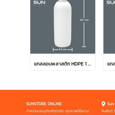
แกลลอนพลาสติก HDPE 1 ลิตร ทรง#0111 สีนม
SUNSTORE ONLINE
Sun
จำหน่ายบรรจุภัณฑ์ทุกชนิด คุณภาพดี
มีความ
ซันสโตร์