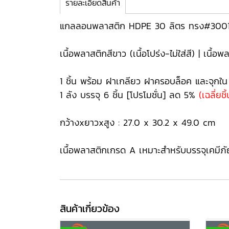
รายละเอียดสินค้า
แกลลอนพลาสติก HDPE 30 ลิตร ทรง#3001 ส
เนื้อพลาสติกสีขาว (เนื้อโปร่ง-ไม่ใส่สี) | เนื
1 ชิ้น พร้อม ฝาเกลียว ฝาครอบล็อค และจุกใน
1 ลัง บรรจุ 6 ชิ้น [โปรโมชั่น] ลด 5%
(เฉลี่ยช
กว้างxยาวxสูง : 27.0 x 30.2 x 49.0 cm
เนื้อพลาสติกเกรด A เหมาะสำหรับบรรจุเคมีภ
สินค้าเกี่ยวข้อง