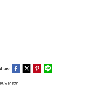
Share
อนพลาสติก