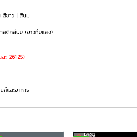
ีขาว | สีนม
้อพลาสติกสีนม (ขาวทึบแสง)
ิ้นละ 261.25)
ัณฑ์และอาหาร