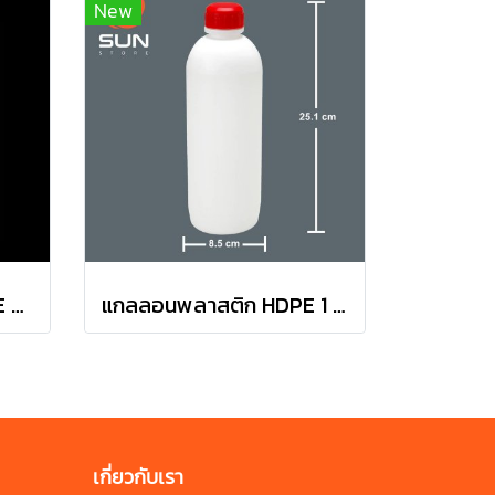
New
แกลลอน พลาสติก HDPE สีขาวโปร่ง ขนาด 1 ลิตร - พร้อมฝา
แกลลอนพลาสติก HDPE 1 ลิตร ทรง#0111 สีนม
เกี่ยวกับเรา