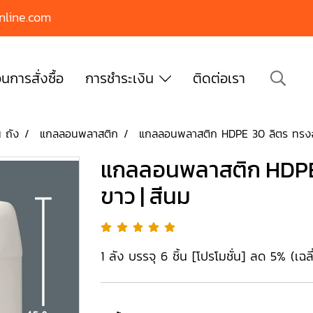
nline.com
นการสั่งซื้อ
การชำระเงิน
ติดต่อเรา
 ถัง
แกลลอนพลาสติก
แกลลอนพลาสติก HDPE 30 ลิตร ทรง#3
แกลลอนพลาสติก HDPE 
ขาว | สีนม
1 ลัง บรรจุ 6 ชิ้น [โปรโมชั่น] ลด 5% (เฉลี