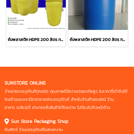
ถังพลาสติก HDPE 200 ลิตร ทรง#20001FL สีเหลือง ตัดปาก / ตัดปาก ร้อยเชือก (สินค้าตามสภาพ)
ถังพลาสติก HDPE 200 ลิตร ทรง#20003DE ปากกว้าง สีน้ำเงิน (สินค้าตามสภาพ)
SUNSTORE ONLINE
จำหน่ายบรรจุภัณฑ์ทุกชนิด คุณภาพดี
มีความปลอดภัยสูง ในราคาที่เข้าถึงได้
โดยร้านของเรามีราคาขายส่งบรรจุภัณฑ์
สำหรับร้านค้าออนไลน์ ร้าน
อาหาร
เดลิเวอรี่ สามารถสั่งสินค้าได้โดยง่าย
ไม่ต้องไปถึงหน้าร้าน
Sun Store Packaging Shop
ซันสโตร์ ร้านบรรจุภัณฑ์ในสะแกงาม