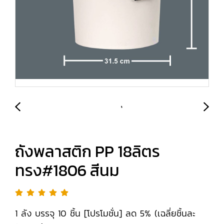
ถังพลาสติก PP 18ลิตร
ทรง#1806 สีนม
1 ลัง บรรจุ 10 ชิ้น [โปรโมชั่น] ลด 5% (เฉลี่ยชิ้นละ