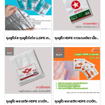
ถุงหูหิ้วใส ถุงหูหิ้วไฮโซ LLDPE เกรด A หนาพิเศษ (มีทุกขนาด)
ถุงหูหิ้ว HDPE ดาวแดงเขียว เนื้อใสเงางามพิเศษ เกรด A หนาปานกลาง (มีทุกขนาด)
ถุงหูหิ้ว พลาสติก HDPE ดาวปีกแดง เกรด A ชนิดหนา 0.5 กก. (มีทุกขนาด)
ถุงหูหิ้ว พลาสติก HDPE ดาวปีกส้ม เกรด A สินค้าขายดี 0.5 กก. (มีทุกขนาด)