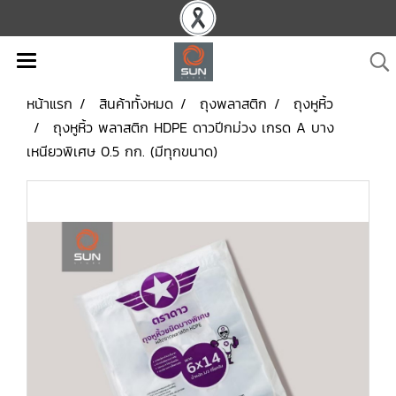
หน้าแรก
สินค้าทั้งหมด
ถุงพลาสติก
ถุงหูหิ้ว
ถุงหูหิ้ว พลาสติก HDPE ดาวปีกม่วง เกรด A บาง
เหนียวพิเศษ 0.5 กก. (มีทุกขนาด)